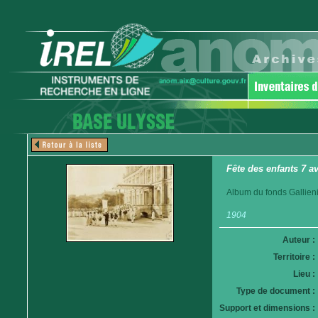
Fête des enfants 7 a
Album du fonds Gallieni
1904
Auteur :
Territoire :
Lieu :
Type de document :
Support et dimensions :