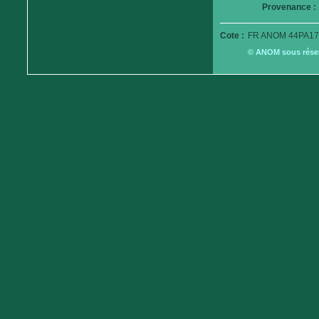
Provenance :
Cote :
FR ANOM 44PA17
© ANOM sous réserv