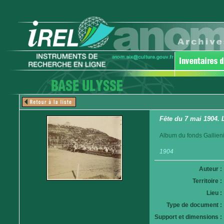
Fête du 7 mai 1904. 
Album du fonds Gallieni
1904
Auteur :
Territoire :
Lieu :
Type de document :
Support et dimensions :