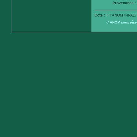
Provenance :
Cote :
FR ANOM 44PA17
© ANOM sous réserv