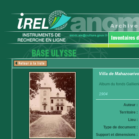
Villa de Mahazoariv
Album du fonds Gallieni
1904
Auteur :
Territoire :
Lieu :
Type de document :
Support et dimensions :