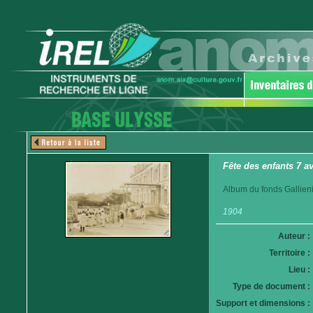
Fête des enfants 7 a
Album du fonds Gallieni
1904
Auteur :
Territoire :
Lieu :
Type de document :
Support et dimensions :