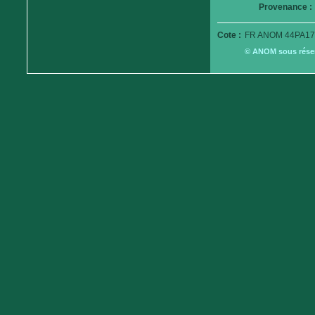
Provenance :
Cote :
FR ANOM 44PA17
© ANOM sous réserv