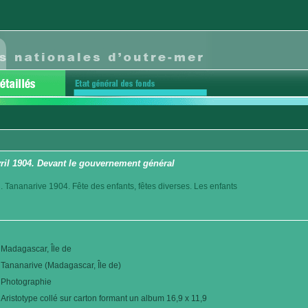
vril 1904. Devant le gouvernement général
. Tananarive 1904. Fête des enfants, fêtes diverses. Les enfants
Madagascar, Île de
Tananarive (Madagascar, Île de)
Photographie
Aristotype collé sur carton formant un album 16,9 x 11,9