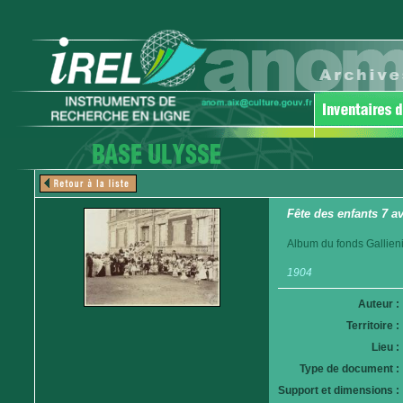
Fête des enfants 7 a
Album du fonds Gallieni
1904
Auteur :
Territoire :
Lieu :
Type de document :
Support et dimensions :