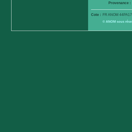
Provenance :
Cote :
FR ANOM 44PA17
© ANOM sous réserv