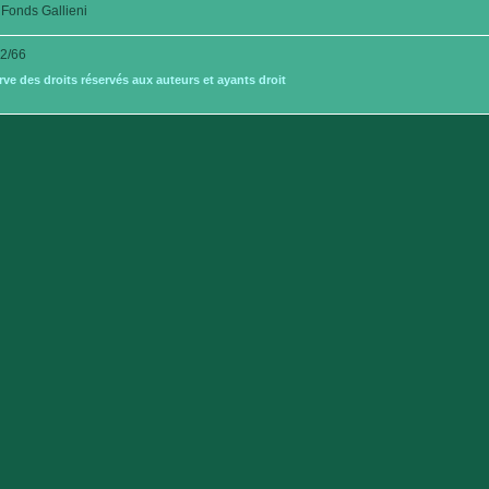
Fonds Gallieni
2/66
e des droits réservés aux auteurs et ayants droit