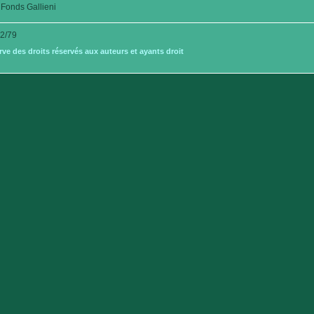
Fonds Gallieni
2/79
e des droits réservés aux auteurs et ayants droit