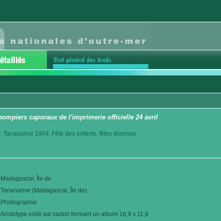
pompiers caporaux de l'imprimerie officielle 24 avril
. Tananarive 1904. Fête des enfants, fêtes diverses.
Madagascar, Île de
Tananarive (Madagascar, Île de)
Photographie
Aristotype collé sur carton formant un album 16,9 x 11,9