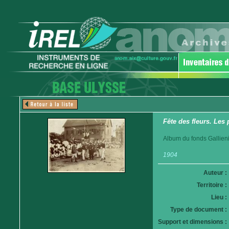
Fête des fleurs. Les 
Album du fonds Gallieni
1904
Auteur :
Territoire :
Lieu :
Type de document :
Support et dimensions :