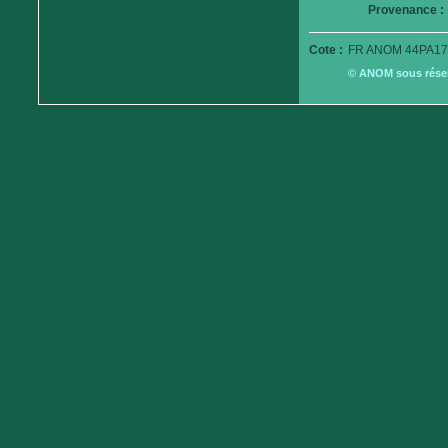
Provenance :
Cote :
FR ANOM 44PA17
© ANOM sous réserv