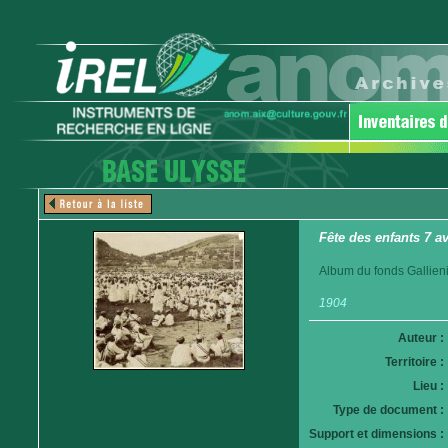
Fête des enfants 7 a
Album du fonds Gallieni
1904
Auteur :
Territoire :
Lieu :
Type de document :
Support et dimensions :