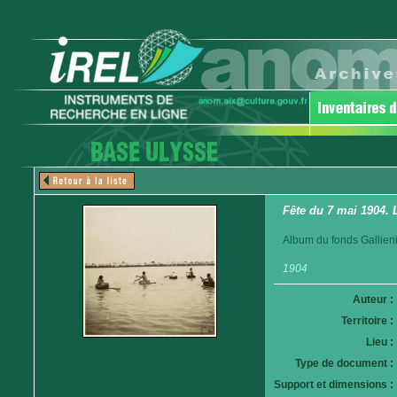
Fête du 7 mai 1904.
Album du fonds Gallieni
1904
Auteur :
Territoire :
Lieu :
Type de document :
Support et dimensions :