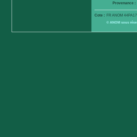
Provenance :
Cote :
FR ANOM 44PA17
© ANOM sous réserv