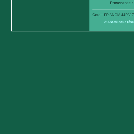
Provenance :
Cote :
FR ANOM 44PA17
© ANOM sous réserv