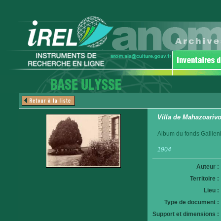
Villa de Mahazoariv
Album du fonds Gallieni
1904
Auteur :
Territoire :
Lieu :
Type de document :
Support et dimensions :