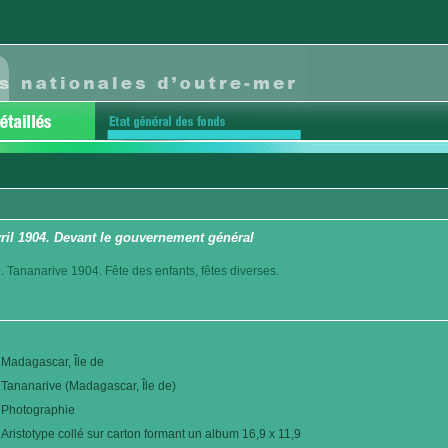
vril 1904. Devant le gouvernement général
. Tananarive 1904. Fête des enfants, fêtes diverses.
Madagascar, Île de
Tananarive (Madagascar, Île de)
Photographie
Aristotype collé sur carton formant un album 16,9 x 11,9