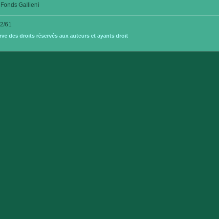
Fonds Gallieni
2/61
e des droits réservés aux auteurs et ayants droit