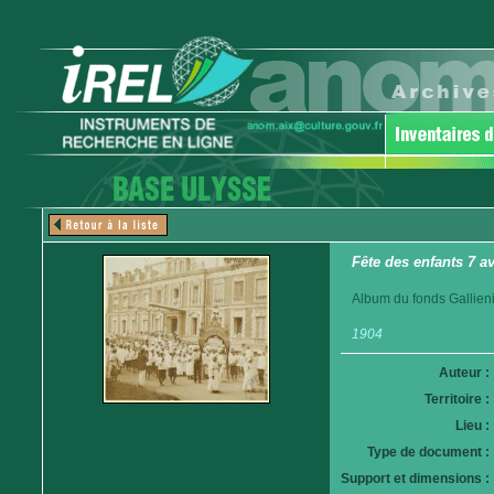
Fête des enfants 7 a
Album du fonds Gallieni
1904
Auteur :
Territoire :
Lieu :
Type de document :
Support et dimensions :