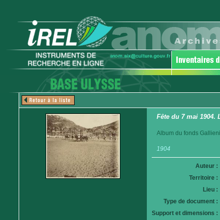
Fête du 7 mai 1904. 
Album du fonds Gallieni
1904
Auteur :
Territoire :
Lieu :
Type de document :
Support et dimensions :