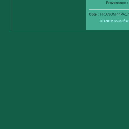
Provenance :
Cote :
FR ANOM 44PA17
© ANOM sous réserv