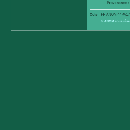
Provenance :
Cote :
FR ANOM 44PA17
© ANOM sous réserv