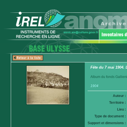
Fête du 7 mai 1904. 
Album du fonds Gallieni
1904
Auteur :
Territoire :
Lieu :
Type de document :
Support et dimensions :