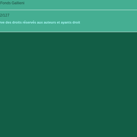
Fonds Gallieni
2/127
e des droits réservés aux auteurs et ayants droit