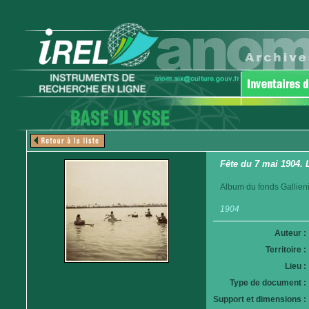
Fête du 7 mai 1904.
Album du fonds Gallieni
1904
Auteur :
Territoire :
Lieu :
Type de document :
Support et dimensions :