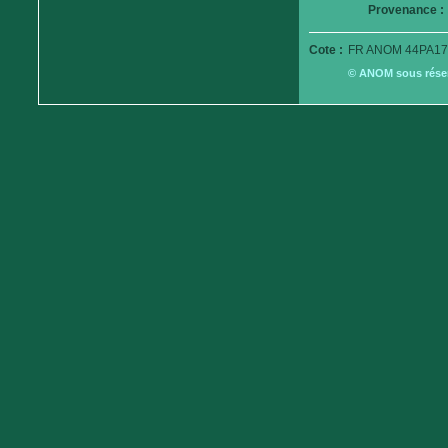
Provenance :
Cote :
FR ANOM 44PA17
© ANOM sous réserv