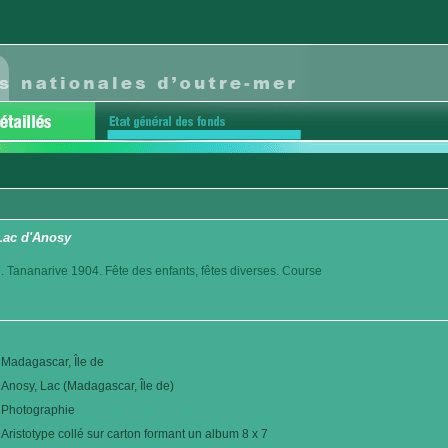
 Lac d'Anosy
. Tananarive 1904. Fête des enfants, fêtes diverses. Course
Madagascar, Île de
Anosy, Lac (Madagascar, Île de)
Photographie
Aristotype collé sur carton formant un album 8 x 7