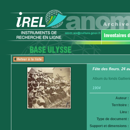
Fête des fleurs. 24 a
Album du fonds Gallieni.
1904
Auteur :
Territoire :
Lieu :
Type de document :
Support et dimensions :