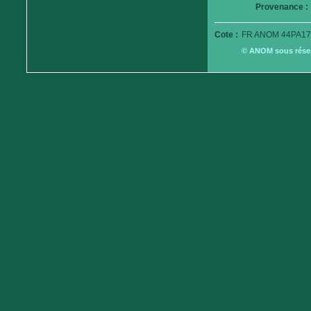
Provenance :
Cote :
FR ANOM 44PA17
© ANOM sous réserv