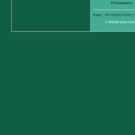
Provenance :
Cote :
FR ANOM 44PA17
© ANOM sous réserv