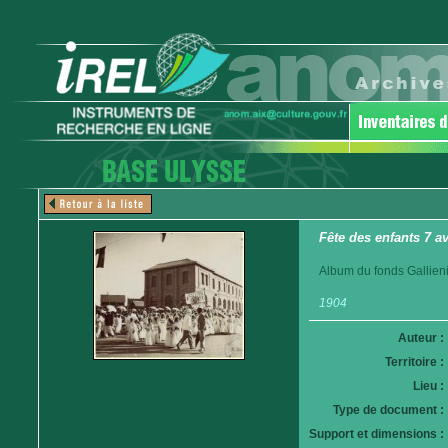
Fête des enfants 7 a
Album du fonds Gallieni.
1904
Auteur :
Territoire :
Lieu :
Type de document :
Support et dimensions :