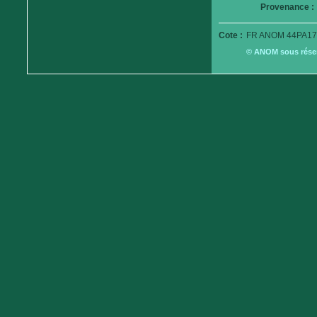
Provenance :
Cote :
FR ANOM 44PA17
© ANOM sous réserv