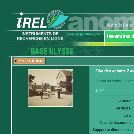
Fête des enfants 7 av
Album du fonds Gallieni
1904
Auteur :
Territoire :
Lieu :
Type de document :
Support et dimensions :