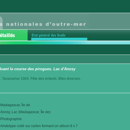
Avant la course des pirogues. Lac d'Anosy
. Tananarive 1904. Fête des enfants, fêtes diverses.
Madagascar, Île de
Anosy, Lac (Madagascar, Île de)
Photographie
Aristotype collé sur carton formant un album 8 x 7