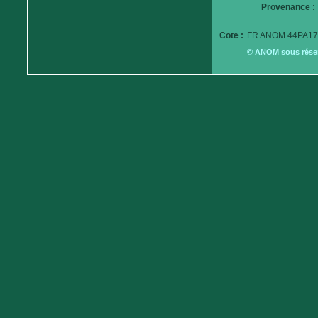
Provenance :
Cote :
FR ANOM 44PA17
© ANOM sous réserv