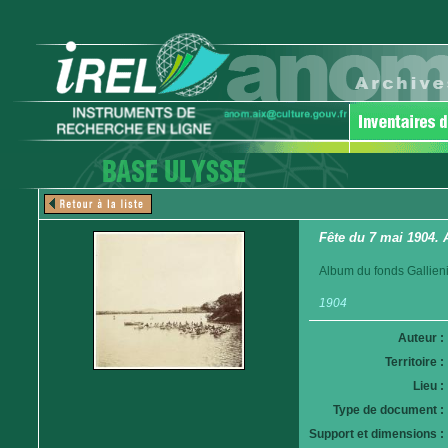
Fête du 7 mai 1904. 
Album du fonds Gallieni
1904
Auteur :
Territoire :
Lieu :
Type de document :
Support et dimensions :