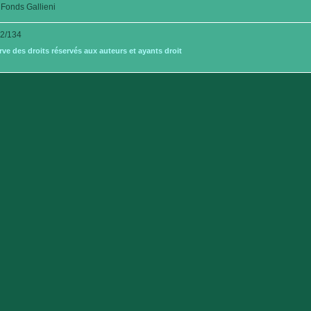
Fonds Gallieni
2/134
e des droits réservés aux auteurs et ayants droit