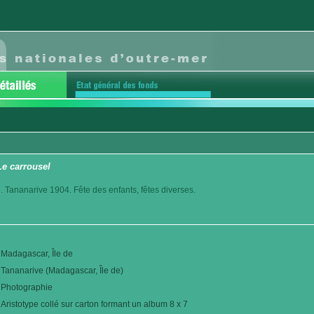
Le carrousel
. Tananarive 1904. Fête des enfants, fêtes diverses.
Madagascar, Île de
Tananarive (Madagascar, Île de)
Photographie
Aristotype collé sur carton formant un album 8 x 7