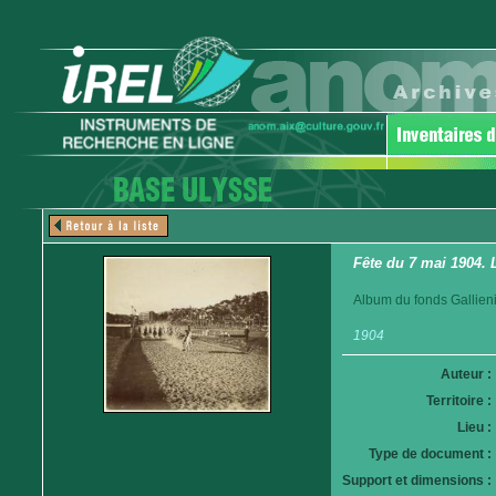
Fête du 7 mai 1904. 
Album du fonds Gallieni
1904
Auteur :
Territoire :
Lieu :
Type de document :
Support et dimensions :