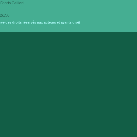
Fonds Gallieni
2/156
e des droits réservés aux auteurs et ayants droit