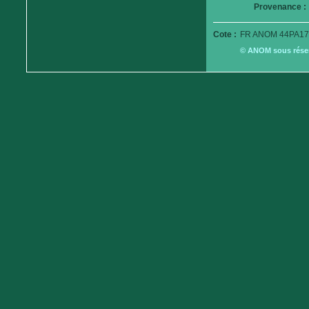
Provenance :
Cote :
FR ANOM 44PA17
© ANOM sous réserv