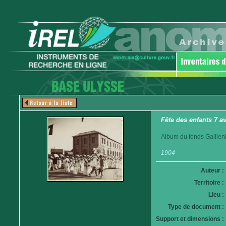
Fête des enfants 7 a
Album du fonds Gallieni.
1904
Auteur :
Territoire :
Lieu :
Type de document :
Support et dimensions :