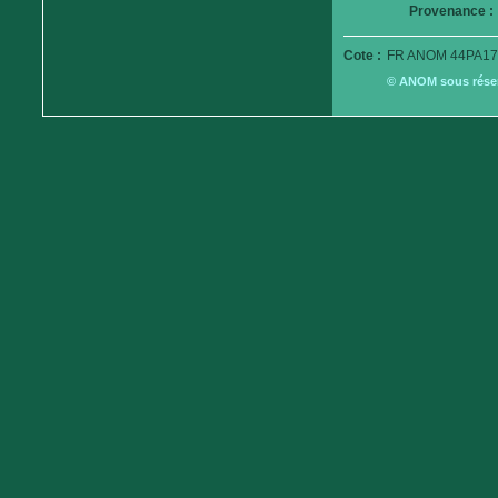
Provenance :
Cote :
FR ANOM 44PA17
© ANOM sous réserv