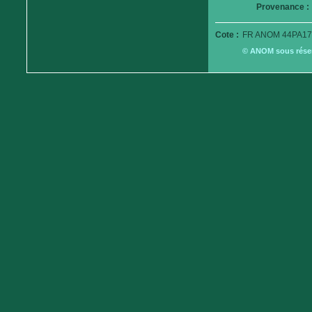
Provenance :
Cote :
FR ANOM 44PA17
© ANOM sous réserv