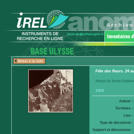
Fête des fleurs. 24 a
Album du fonds Gallieni.
1904
Auteur :
Territoire :
Lieu :
Type de document :
Support et dimensions :