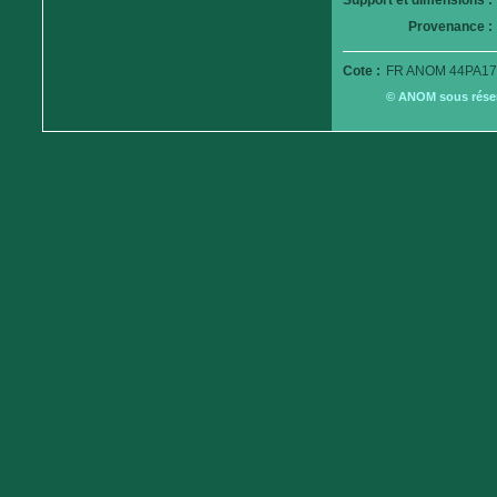
Support et dimensions :
Provenance :
Cote :
FR ANOM 44PA17
© ANOM sous réserv