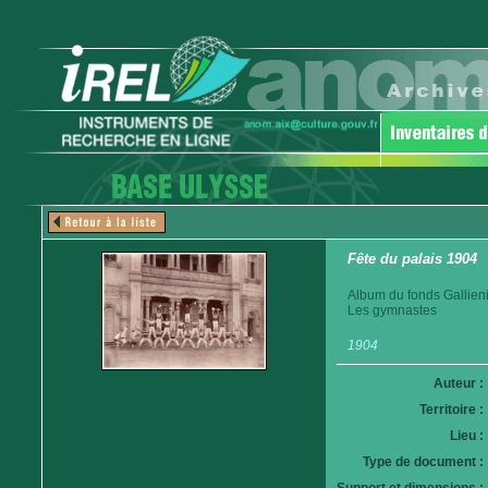
Fête du palais 1904
Album du fonds Gallieni
Les gymnastes
1904
Auteur :
Territoire :
Lieu :
Type de document :