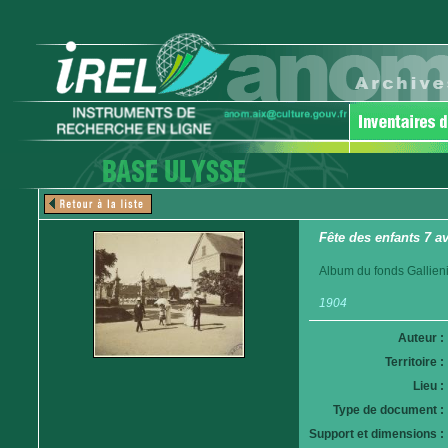
Fête des enfants 7 av
Album du fonds Gallieni
1904
Auteur :
Territoire :
Lieu :
Type de document :
Support et dimensions :