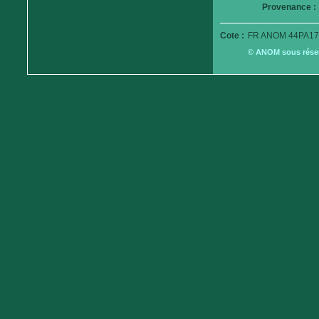
Provenance :
Cote :
FR ANOM 44PA17
© ANOM sous réserv