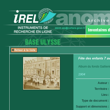
Fête des enfants 7 a
Album du fonds Gallieni
1904
Auteur :
Territoire :
Lieu :
Type de document :
Support et dimensions :