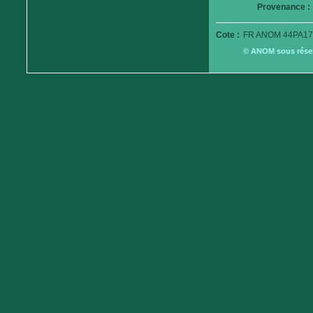
Provenance :
Cote :
FR ANOM 44PA17
© ANOM sous réserv