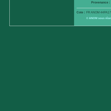
Provenance :
Cote :
FR ANOM 44PA17
© ANOM sous réserv