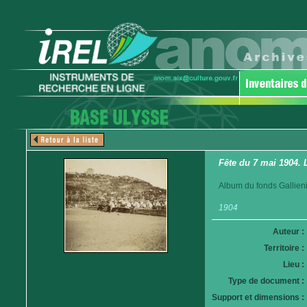
Fête du 7 mai 1904. 
Album du fonds Gallieni
1904
Auteur :
Territoire :
Lieu :
Type de document :
Support et dimensions :