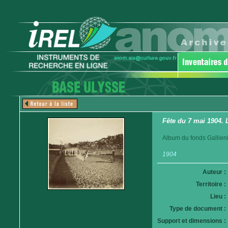
Fête du 7 mai 1904. 
Album du fonds Gallieni
1904
Auteur :
Territoire :
Lieu :
Type de document :
Support et dimensions :