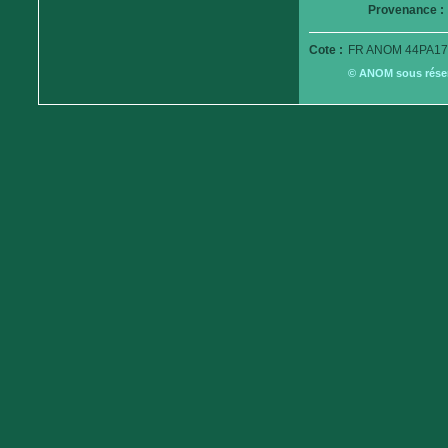
Provenance :
Cote :
FR ANOM 44PA17
© ANOM sous réserv