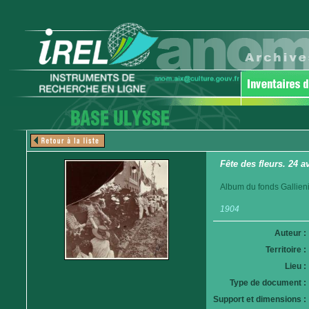
Fête des fleurs. 24 a
Album du fonds Gallieni.
1904
Auteur :
Territoire :
Lieu :
Type de document :
Support et dimensions :