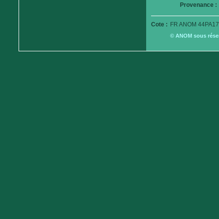
Provenance :
Cote :
FR ANOM 44PA17
© ANOM sous réserv