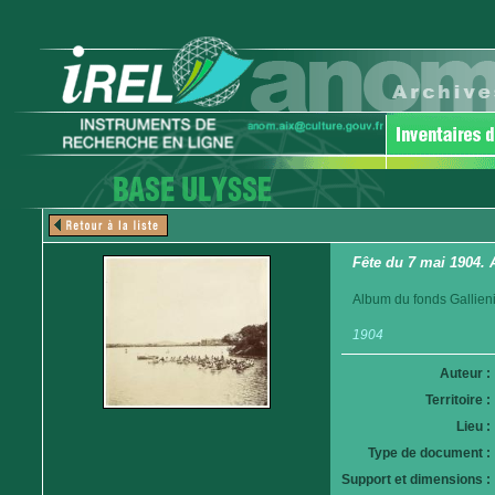
Fête du 7 mai 1904. 
Album du fonds Gallieni
1904
Auteur :
Territoire :
Lieu :
Type de document :
Support et dimensions :