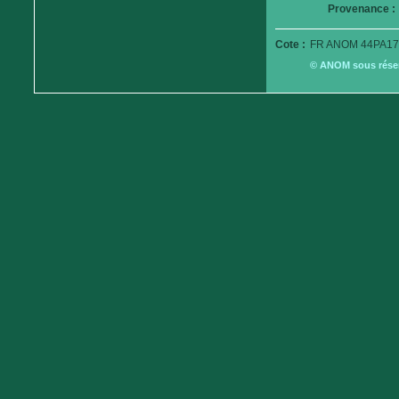
Provenance :
Cote :
FR ANOM 44PA17
© ANOM sous réserv