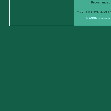
Provenance :
Cote :
FR ANOM 44PA17
© ANOM sous réserv