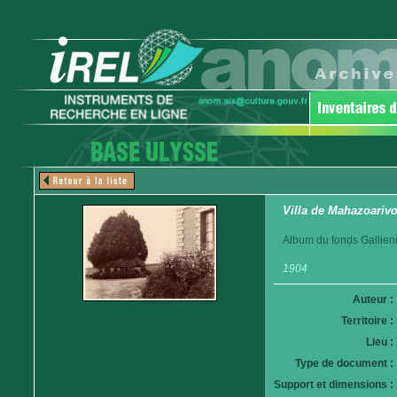
Villa de Mahazoariv
Album du fonds Gallieni
1904
Auteur :
Territoire :
Lieu :
Type de document :
Support et dimensions :