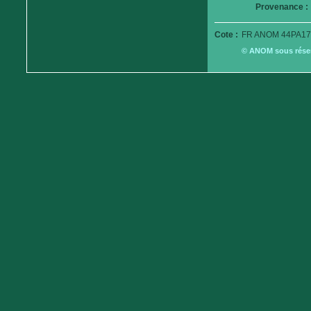
Provenance :
Cote :
FR ANOM 44PA17
© ANOM sous réserv