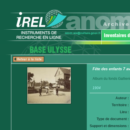
Fête des enfants 7 av
Album du fonds Gallieni
1904
Auteur :
Territoire :
Lieu :
Type de document :
Support et dimensions :