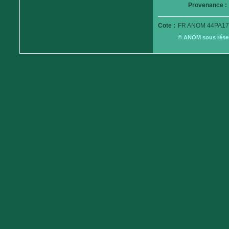
Provenance :
Cote :
FR ANOM 44PA17
© ANOM sous réserv