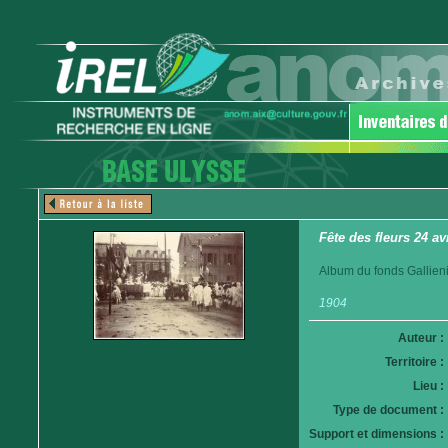
Fête des fleurs 24 av
Album du fonds Gallieni
1904
Auteur :
Territoire :
Lieu :
Type de document :
Support et dimensions :