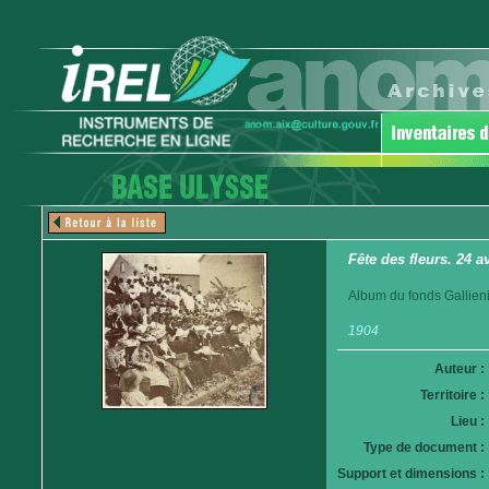
Fête des fleurs. 24 a
Album du fonds Gallieni.
1904
Auteur :
Territoire :
Lieu :
Type de document :
Support et dimensions :