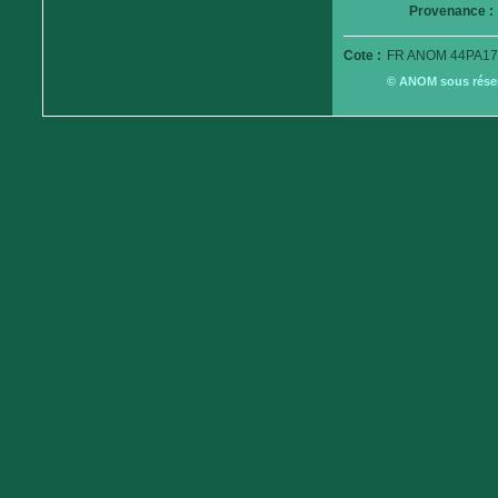
Provenance :
Cote :
FR ANOM 44PA17
© ANOM sous réserv