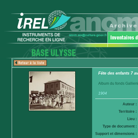
Fête des enfants 7 a
Album du fonds Gallieni.
1904
Auteur :
Territoire :
Lieu :
Type de document :
Support et dimensions :