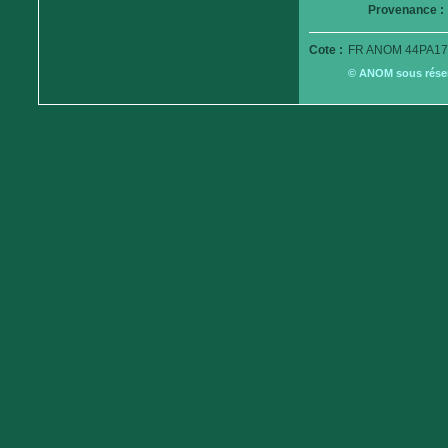
Provenance :
Cote :
FR ANOM 44PA17
© ANOM sous réserv