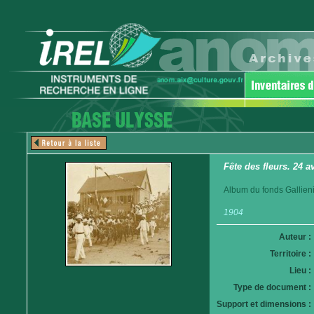
Fête des fleurs. 24 a
Album du fonds Gallieni
1904
Auteur :
Territoire :
Lieu :
Type de document :
Support et dimensions :