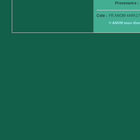
Provenance :
Cote :
FR ANOM 44PA17
© ANOM sous réserv