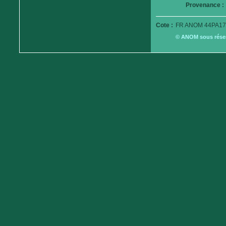
Provenance :
Cote :
FR ANOM 44PA17
© ANOM sous réserv