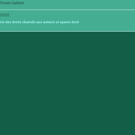
Fonds Gallieni
2/102
e des droits réservés aux auteurs et ayants droit