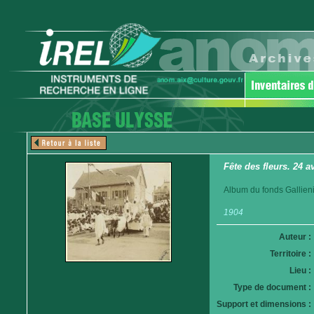
Fête des fleurs. 24 a
Album du fonds Gallieni
1904
Auteur :
Territoire :
Lieu :
Type de document :
Support et dimensions :