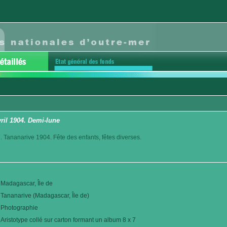
vril 1904. Demi-lune
. Tananarive 1904. Fête des enfants, fêtes diverses.
Madagascar, Île de
Tananarive (Madagascar, Île de)
Photographie
Aristotype collé sur carton formant un album 8 x 7