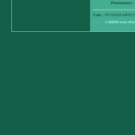
Provenance :
Cote :
FR ANOM 44PA17
© ANOM sous réserv