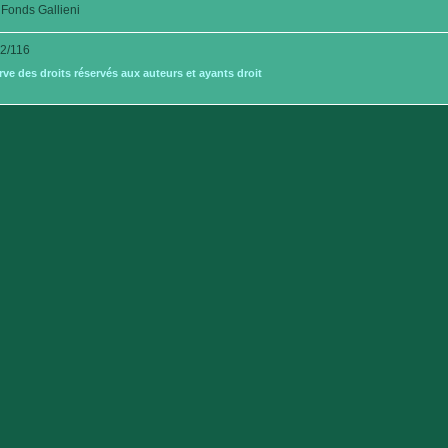
Fonds Gallieni
2/116
e des droits réservés aux auteurs et ayants droit