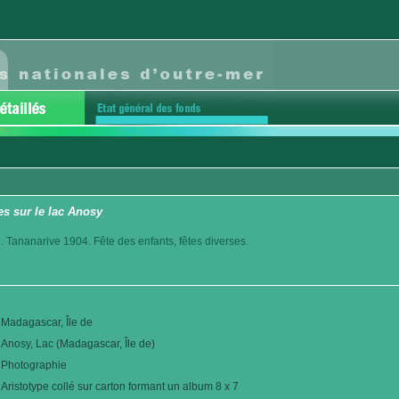
es sur le lac Anosy
. Tananarive 1904. Fête des enfants, fêtes diverses.
Madagascar, Île de
Anosy, Lac (Madagascar, Île de)
Photographie
Aristotype collé sur carton formant un album 8 x 7