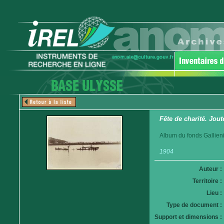
Fête de charité. Jout
Album du fonds Gallieni
1904
Auteur :
Territoire :
Lieu :
Type de document :
Support et dimensions :