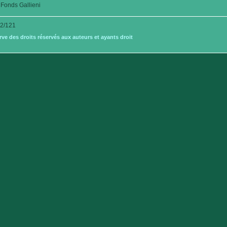
Fonds Gallieni
2/121
e des droits réservés aux auteurs et ayants droit