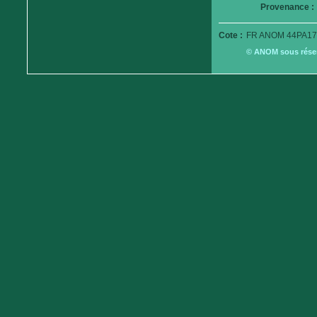
Provenance :
Cote :
FR ANOM 44PA17
© ANOM sous réserv