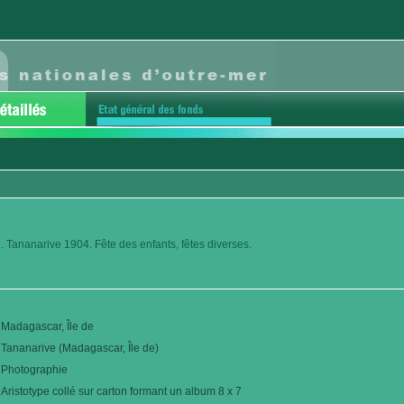
. Tananarive 1904. Fête des enfants, fêtes diverses.
Madagascar, Île de
Tananarive (Madagascar, Île de)
Photographie
Aristotype collé sur carton formant un album 8 x 7