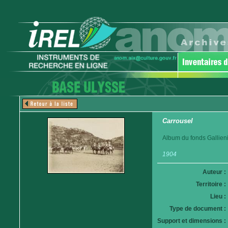
Carrousel
Album du fonds Gallieni
1904
Auteur :
Territoire :
Lieu :
Type de document :
Support et dimensions :