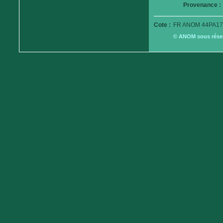
Provenance :
Cote :
FR ANOM 44PA17
© ANOM sous réserv