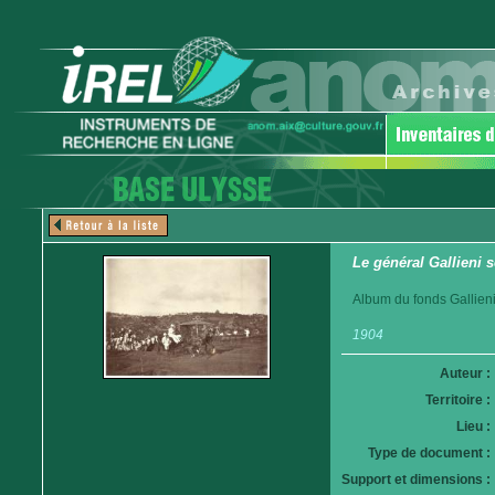
Le général Gallieni s
Album du fonds Gallieni
1904
Auteur :
Territoire :
Lieu :
Type de document :
Support et dimensions :