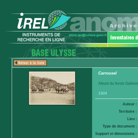
Carrousel
Album du fonds Gallieni
1904
Auteur :
Territoire :
Lieu :
Type de document :
Support et dimensions :