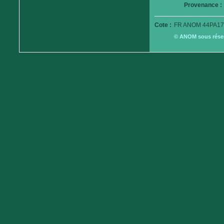
Provenance :
Cote :
FR ANOM 44PA17
© ANOM sous réserv