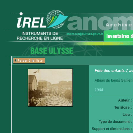
Fête des enfants 7 av
Album du fonds Gallieni
1904
Auteur :
Territoire :
Lieu :
Type de document :
Support et dimensions :