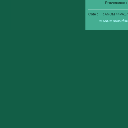
Provenance :
Cote :
FR ANOM 44PA17
© ANOM sous réserv