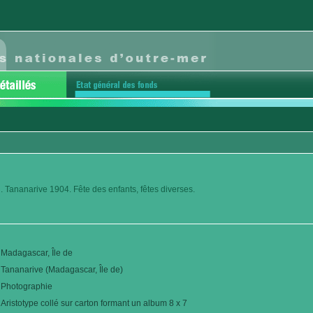
. Tananarive 1904. Fête des enfants, fêtes diverses.
Madagascar, Île de
Tananarive (Madagascar, Île de)
Photographie
Aristotype collé sur carton formant un album 8 x 7