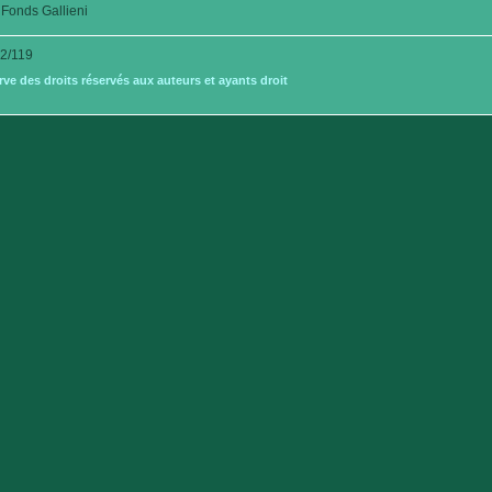
Fonds Gallieni
2/119
e des droits réservés aux auteurs et ayants droit