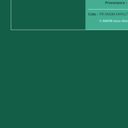
Provenance :
Cote :
FR ANOM 44PA17
© ANOM sous réserv