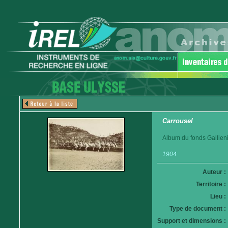
Carrousel
Album du fonds Gallieni
1904
Auteur :
Territoire :
Lieu :
Type de document :
Support et dimensions :