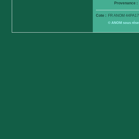
Provenance :
Cote :
FR ANOM 44PA17
© ANOM sous réserv