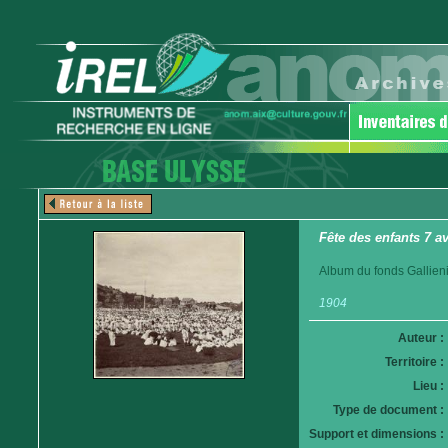
Fête des enfants 7 a
Album du fonds Gallieni
1904
Auteur :
Territoire :
Lieu :
Type de document :
Support et dimensions :