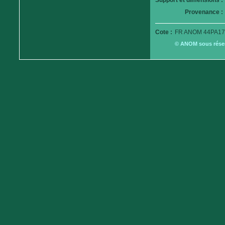
Support et dimensions :
Provenance :
Cote :
FR ANOM 44PA17
© ANOM sous réserv