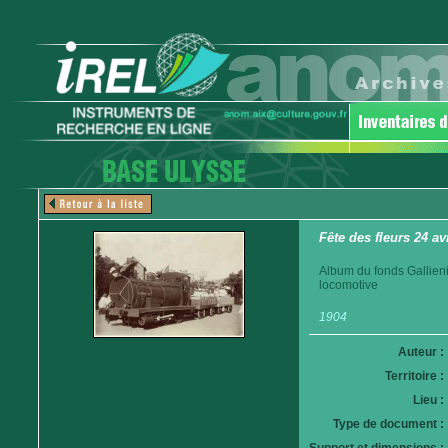
Fête des fleurs 24 av
Album du fonds Gallieni
locomotive
1904
Auteur :
Territoire :
Lieu :
Type de document :