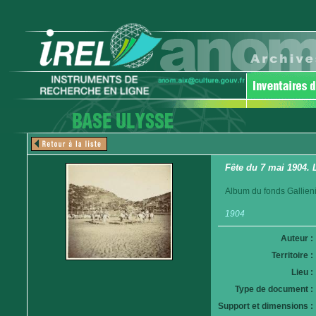
Fête du 7 mai 1904. 
Album du fonds Gallieni
1904
Auteur :
Territoire :
Lieu :
Type de document :
Support et dimensions :