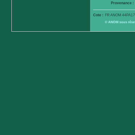
Provenance :
Cote :
FR ANOM 44PA17
© ANOM sous réserv