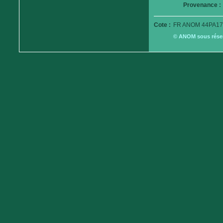
Provenance :
Cote :
FR ANOM 44PA17
© ANOM sous réserv