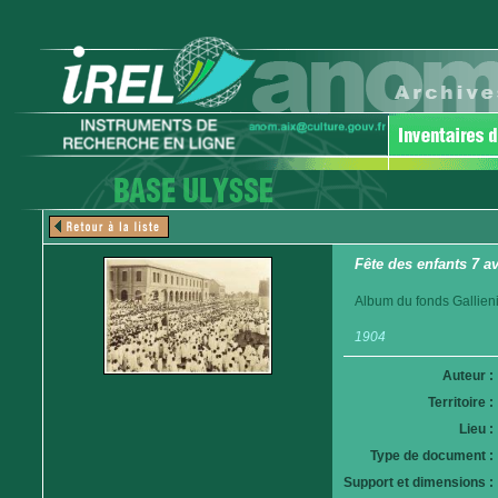
Fête des enfants 7 a
Album du fonds Gallieni
1904
Auteur :
Territoire :
Lieu :
Type de document :
Support et dimensions :