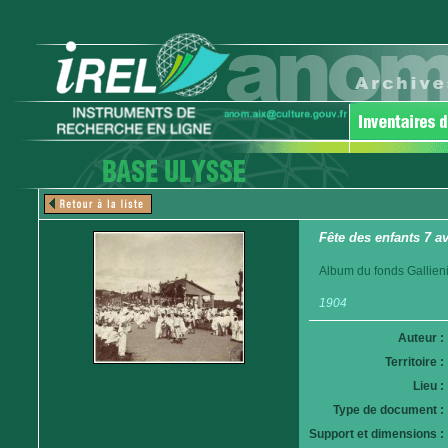
Fête des enfants 7 a
Album du fonds Gallieni
1904
Auteur :
Territoire :
Lieu :
Type de document :
Support et dimensions :