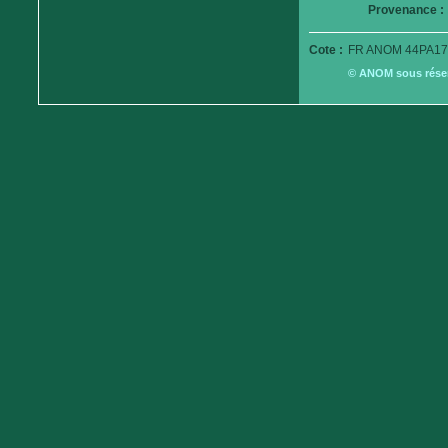
Provenance :
Cote :
FR ANOM 44PA17
© ANOM sous réserv