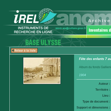
Fête des enfants 7 a
Album du fonds Gallieni
1904
Auteur :
Territoire :
Lieu :
Type de document :
Support et dimensions :