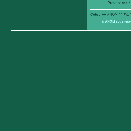
Provenance :
Cote :
FR ANOM 44PA17
© ANOM sous réserv