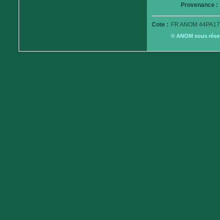
Provenance :
Cote :
FR ANOM 44PA17
© ANOM sous réserv