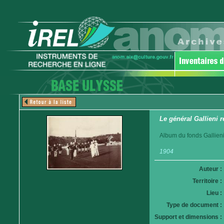
Le général Gallieni r
Album du fonds Gallieni
1904
Auteur :
Territoire :
Lieu :
Type de document :
Support et dimensions :