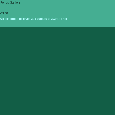
Fonds Gallieni
2/170
e des droits réservés aux auteurs et ayants droit