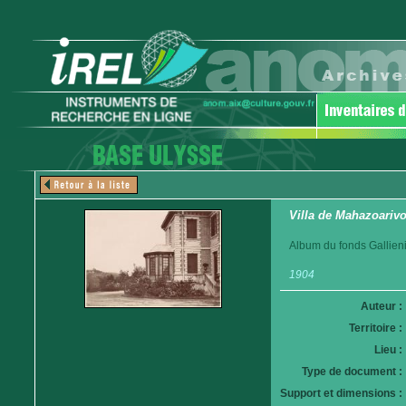
Villa de Mahazoariv
Album du fonds Gallieni
1904
Auteur :
Territoire :
Lieu :
Type de document :
Support et dimensions :