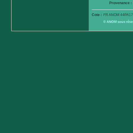
Provenance :
Cote :
FR ANOM 44PA17
© ANOM sous réserv