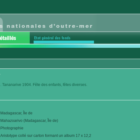
o
. Tananarive 1904. Fête des enfants, fêtes diverses.
Madagascar, Île de
Mahazoarivo (Madagascar, Île de)
Photographie
Aristotype collé sur carton formant un album 17 x 12,2