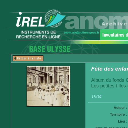
Fête des enfan
Album du fonds Ga
Les petites fille
1904
Auteur :
Territoire :
Lieu :