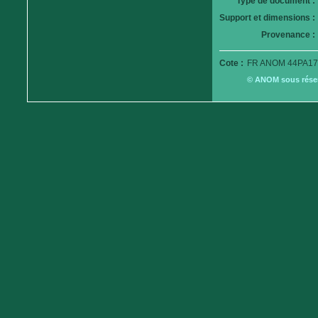
Type de document :
Support et dimensions :
Provenance :
Cote :
FR ANOM 44PA17
© ANOM sous réserv