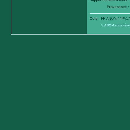
Support et dimensions :
Provenance :
Cote :
FR ANOM 44PA17
© ANOM sous réserv