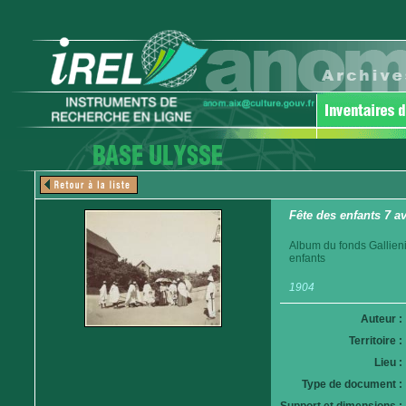
Fête des enfants 7 av
Album du fonds Gallieni
enfants
1904
Auteur :
Territoire :
Lieu :
Type de document :